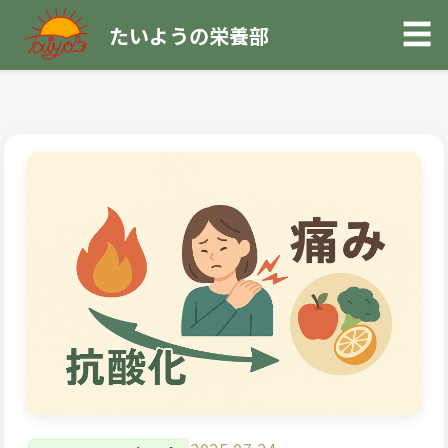
☰
たいようの栄養部