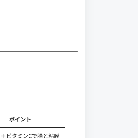
ポイント
品＋ビタミンCで腸と粘膜