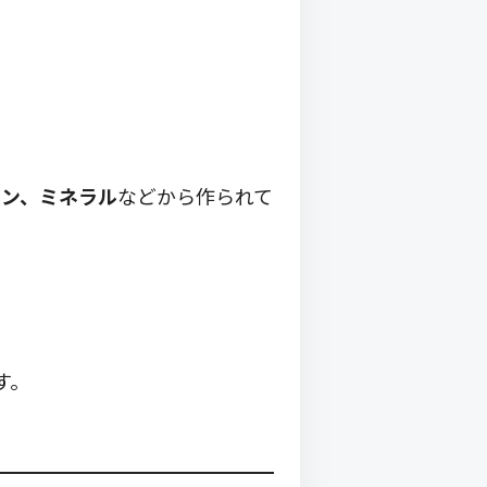
ミン、ミネラル
などから作られて
す。