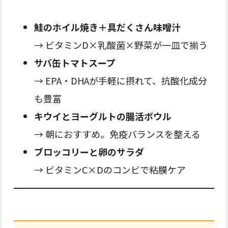
鮭のホイル焼き＋具だくさん味噌汁
→ ビタミンD×乳酸菌×野菜が一皿で揃う
サバ缶トマトスープ
→ EPA・DHAが手軽に摂れて、抗酸化成分
も豊富
キウイとヨーグルトの腸活ボウル
→ 朝におすすめ。免疫バランスを整える
ブロッコリーと卵のサラダ
→ ビタミンC×Dのコンビで粘膜ケア